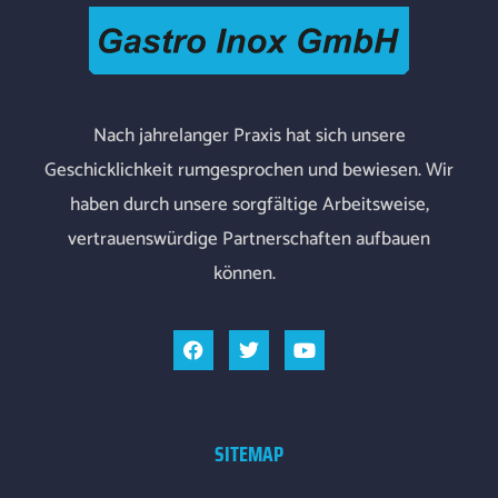
Nach
jahrelanger
Praxis
ha
t
sich
unsere
Geschicklichkeit
rumgesprochen
und
bewiesen
.
Wir
haben
durch
unsere
sorgfältige
Arbeitsweise
,
vertrauenswürdige
Partnerschaften
auf
bauen
können
.
SITEMAP